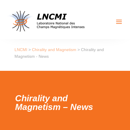
a
LNCMI
>
Chirality and Magnetism
>
Chirality and
Magnetism - News
Chirality and
Magnetism – News