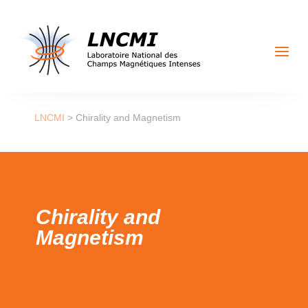
a
LNCMI
>
Chirality and Magnetism
Chirality and
Magnetism