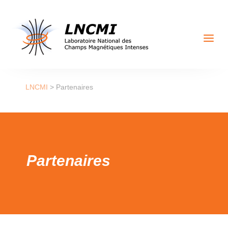
a
LNCMI
>
Partenaires
Partenaires