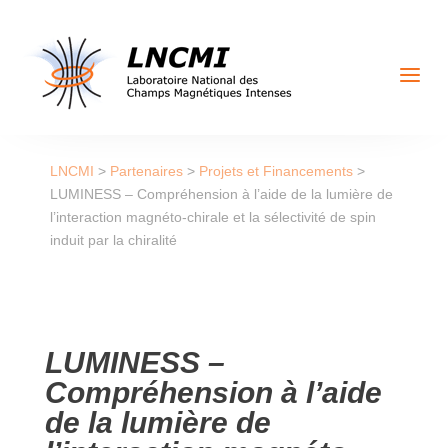
a
LNCMI
>
Partenaires
>
Projets et Financements
>
LUMINESS – Compréhension à l’aide de la lumière de
l’interaction magnéto-chirale et la sélectivité de spin
induit par la chiralité
LUMINESS –
Compréhension à l’aide
de la lumière de