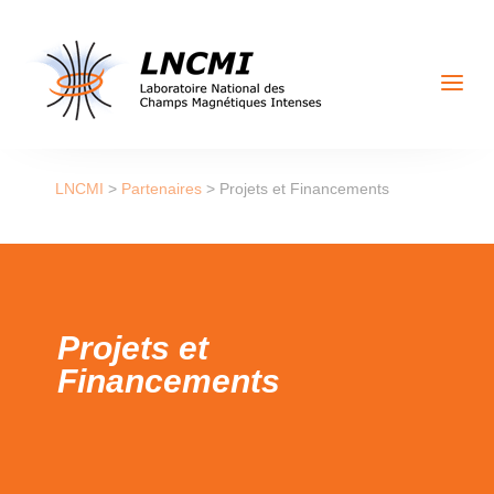
a
LNCMI
>
Partenaires
>
Projets et Financements
Projets et
Financements