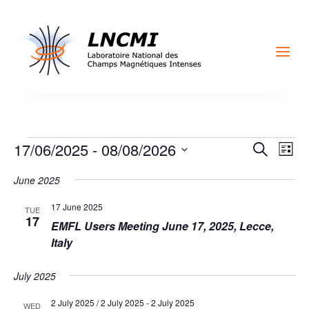
a
Events
Events
Eve
17/06/2025
 - 
08/08/2026
Search
List
Vi
Search
Select
Nav
June 2025
and
date.
Views
17 June 2025
TUE
Naviga
17
EMFL Users Meeting June 17, 2025, Lecce,
Italy
July 2025
2 July 2025 / 2 July 2025
-
2 July 2025
WED