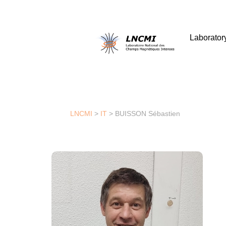
Laborator
LNCMI
>
IT
>
BUISSON Sébastien