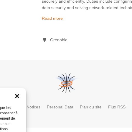
securely and efficiently. Duties include configur
data security and solving network-related techni
Read more
Grenoble
ctory
Legal Notices
Personal Data
Plan du site
Flux RSS
que les
 consentir à
rtement de
rer son
tions.