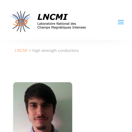
a
LNCMI
>
high strength conductors