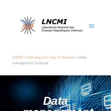
a
LNCMI
>
Planning your stay in Toulouse
>
Data
management Toulouse
Data