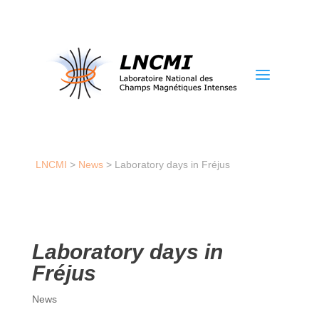
a
LNCMI
>
News
>
Laboratory days in Fréjus
Laboratory days in
Fréjus
News