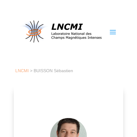
a
LNCMI
>
BUISSON Sébastien
Sébastien Buisson
Professionnel spécialisé dans la conception, la
mise en place, la gestion et la maintenance des
réseaux informatiques d’une organisation. Il
s’assure que les infrastructures réseau (LAN,