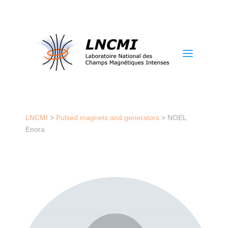
a
LNCMI
>
Pulsed magnets and generators
>
NOEL
Enora