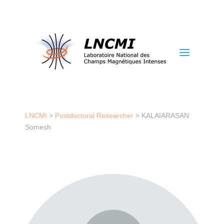
a
LNCMI
>
Postdoctoral Researcher
>
KALAIARASAN
Somesh