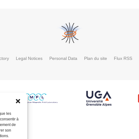
ctory
Legal Notices
Personal Data
Plan du site
Flux RSS
que les
 consentir à
rtement de
rer son
tions.