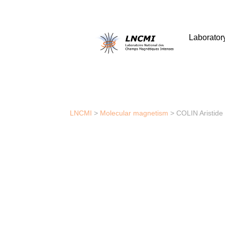
Laborator
LNCMI
>
Molecular magnetism
>
COLIN Aristide