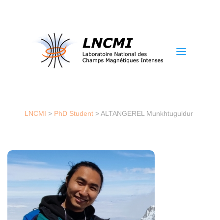
a
LNCMI
>
PhD Student
>
ALTANGEREL Munkhtuguldur