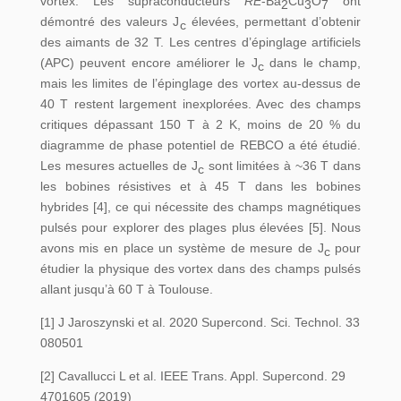
vortex. Les supraconducteurs
RE
-Ba
Cu
O
ont
2
3
7
démontré des valeurs J
élevées, permettant d’obtenir
c
des aimants de 32 T. Les centres d’épinglage artificiels
(APC) peuvent encore améliorer le J
dans le champ,
c
mais les limites de l’épinglage des vortex au-dessus de
40 T restent largement inexplorées. Avec des champs
critiques dépassant 150 T à 2 K, moins de 20 % du
diagramme de phase potentiel de REBCO a été étudié.
Les mesures actuelles de J
sont limitées à ~36 T dans
c
les bobines résistives et à 45 T dans les bobines
hybrides [4], ce qui nécessite des champs magnétiques
pulsés pour explorer des plages plus élevées [5]. Nous
avons mis en place un système de mesure de J
pour
c
étudier la physique des vortex dans des champs pulsés
allant jusqu’à 60 T à Toulouse.
[1] J Jaroszynski et al. 2020 Supercond. Sci. Technol. 33
080501
[2] Cavallucci L et al. IEEE Trans. Appl. Supercond. 29
4701605 (2019)