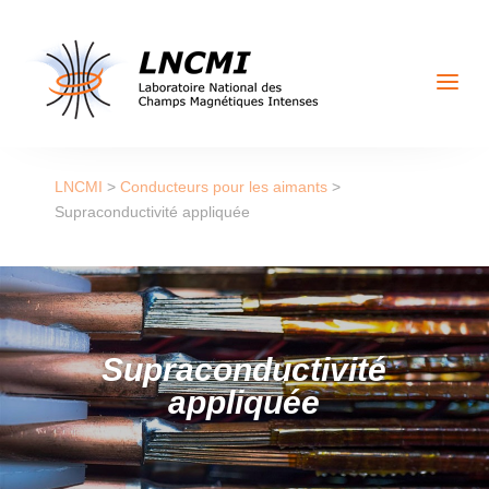
a
LNCMI
>
Conducteurs pour les aimants
>
Supraconductivité appliquée
Supraconductivité
appliquée