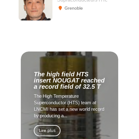
Grenoble
The high field HTS
insert NOUGAT reached
a record field of 32.5 T
The High Temperature
Superconductor (HTS) team at
LNCMI has set a new world record
by producing a...
Lire plus