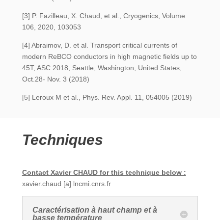
[3] P. Fazilleau, X. Chaud, et al., Cryogenics, Volume
106, 2020, 103053
[4] Abraimov, D. et al. Transport critical currents of
modern ReBCO conductors in high magnetic fields up to
45T, ASC 2018, Seattle, Washington, United States,
Oct.28- Nov. 3 (2018)
[5] Leroux M et al., Phys.
Rev. Appl. 11, 054005 (2019)
Techniques
Contact Xavier CHAUD for this technique below :
xavier.chaud
[a]
lncmi.cnrs.fr
Caractérisation à haut champ et à
basse température