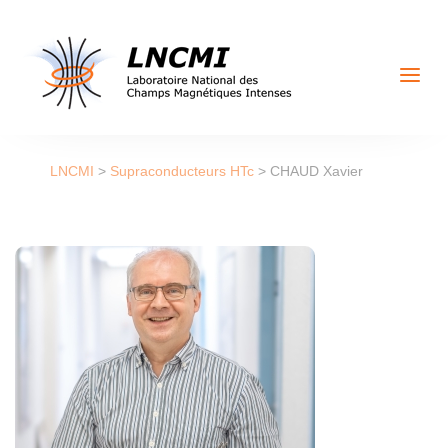
a
LNCMI
>
Supraconducteurs HTc
>
CHAUD Xavier