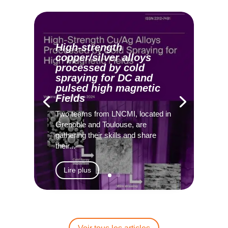
High-strength
copper/silver alloys
processed by cold
spraying for DC and
pulsed high magnetic
Fields
Two teams from LNCMI, located in
Grenoble and Toulouse, are
gathering their skills and share
their...
Lire plus