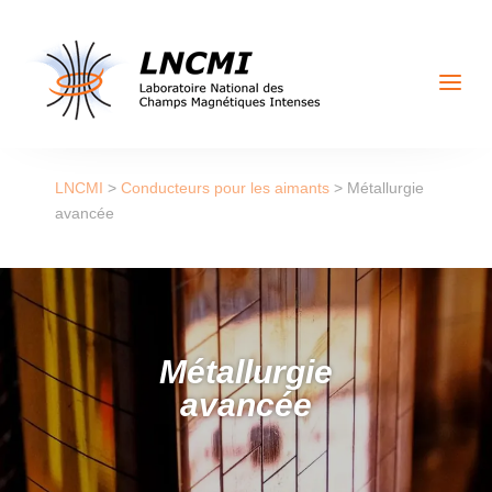
a
LNCMI
>
Conducteurs pour les aimants
>
Métallurgie
avancée
Métallurgie
avancée