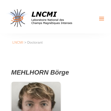
a
LNCMI
>
Doctorant
MEHLHORN Börge