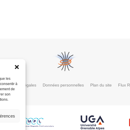
que les
 consentir à
Mentions légales
Données personnelles
Plan du site
Flux 
rtement de
rer son
tions.
férences