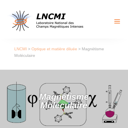
a
LNCMI
>
Optique et matière diluée
>
Magnétisme
Moléculaire
Magnétisme
Moléculaire