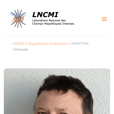
a
LNCMI
>
Magnétisme moléculaire
>
NOVITCHI
Ghénadie