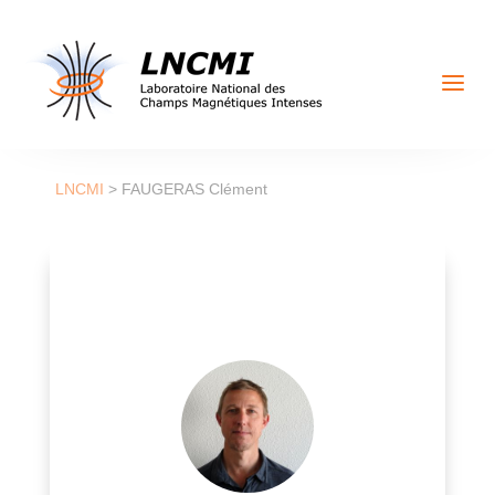
a
LNCMI
>
FAUGERAS Clément
Director of Research at LNCMI-Grenoble