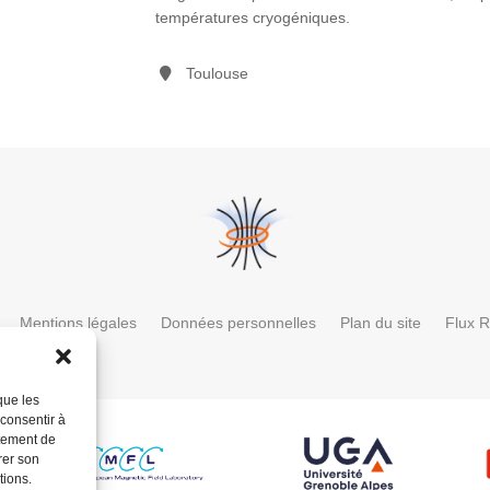
températures cryogéniques.
Toulouse
Mentions légales
Données personnelles
Plan du site
Flux 
que les
 consentir à
rtement de
rer son
tions.