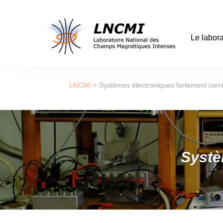
Le labora
LNCMI
>
Systèmes électroniques fortement corr
Systè