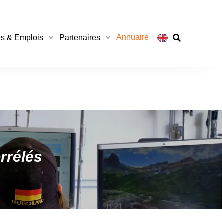
Annuaire
s & Emplois
Partenaires

rrélés