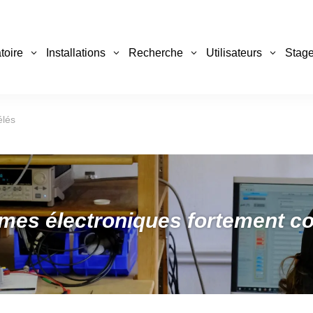
toire
Installations
Recherche
Utilisateurs
Stage
élés
mes électroniques fortement co