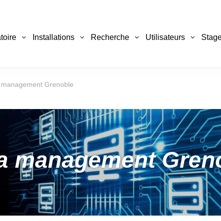
toire
Installations
Recherche
Utilisateurs
Stage
 management Grenoble
a management Gren