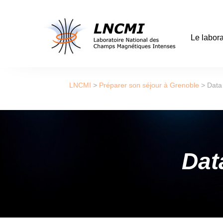
Le labora
LNCMI
>
Préparer son séjour à Grenoble
>
Data
Dat