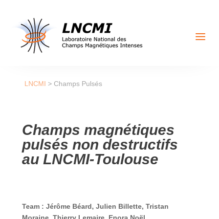
a
LNCMI
>
Champs Pulsés
Champs magnétiques
pulsés non destructifs
au LNCMI-Toulouse
Team : Jérôme Béard, Julien Billette, Tristan
Moraine, Thierry Lemaire, Enora Noël