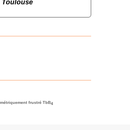
Toulouse
ométriquement frustré TbB
4