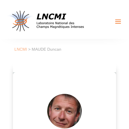
a
LNCMI
>
MAUDE Duncan
Duncan K. MAUDE