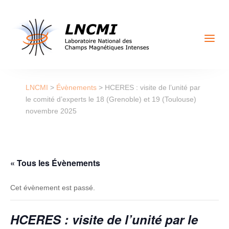
a
LNCMI
>
Évènements
>
HCERES : visite de l’unité par
le comité d’experts le 18 (Grenoble) et 19 (Toulouse)
novembre 2025
« Tous les Évènements
Cet évènement est passé.
HCERES : visite de l’unité par le