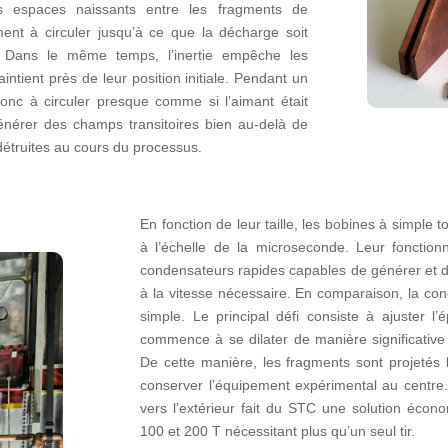
les espaces naissants entre les fragments de
ent à circuler jusqu’à ce que la décharge soit
t. Dans le même temps, l’inertie empêche les
intient près de leur position initiale. Pendant un
donc à circuler presque comme si l’aimant était
énérer des champs transitoires bien au-delà de
détruites au cours du processus.
En fonction de leur taille, les bobines à simpl
à l’échelle de la microseconde. Leur fonction
condensateurs rapides capables de générer et d
à la vitesse nécessaire. En comparaison, la co
simple. Le principal défi consiste à ajuster l
commence à se dilater de manière significative
De cette manière, les fragments sont projetés 
conserver l’équipement expérimental au centre. P
vers l’extérieur fait du STC une solution écon
100 et 200 T nécessitant plus qu’un seul tir.