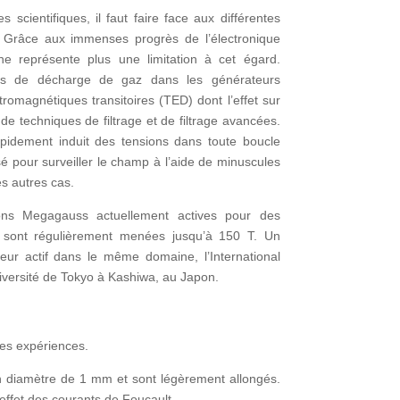
 scientifiques, il faut faire face aux différentes
 Grâce aux immenses progrès de l’électronique
ne représente plus une limitation à cet égard.
sitifs de décharge de gaz dans les générateurs
omagnétiques transitoires (TED) dont l’effet sur
 de techniques de filtrage et de filtrage avancées.
idement induit des tensions dans toute boucle
isé pour surveiller le champ à l’aide de minuscules
es autres cas.
ions Megagauss actuellement actives pour des
es sont régulièrement menées jusqu’à 150 T. Un
teur actif dans le même domaine, l’International
versité de Tokyo à Kashiwa, au Japon.
les expériences.
n diamètre de 1 mm et sont légèrement allongés.
effet des courants de Foucault.