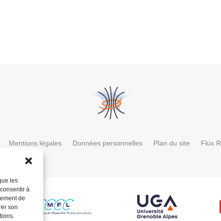
Mentions légales
Données personnelles
Plan du site
Flux 
que les
 consentir à
rtement de
rer son
tions.