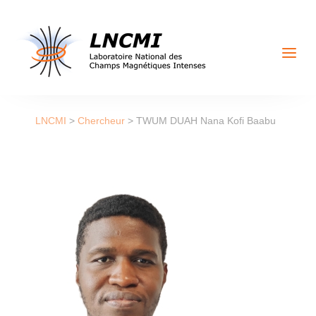
a
LNCMI
>
Chercheur
>
TWUM DUAH Nana Kofi Baabu