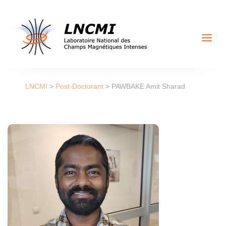
a
LNCMI
>
Post-Doctorant
>
PAWBAKE Amit Sharad